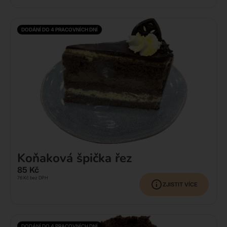
DODÁNÍ DO 4 PRACOVNÍCH DNÍ
Koňaková špička řez
85
Kč
76
Kč
bez DPH
ZJISTIT VÍCE
DODÁNÍ DO 4 PRACOVNÍCH DNÍ