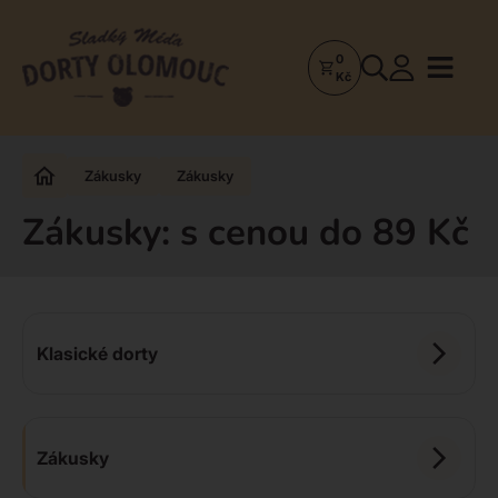
0
Dorty
Kč
Olomouc
–
Zakázkové
Zákusky
Zákusky
dorty
a
Zákusky: s cenou do 89 Kč
poctivá
cukrárna
Klasické dorty
Zákusky