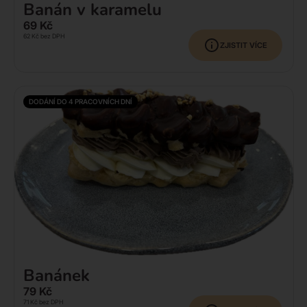
Banán v karamelu
69
Kč
62
Kč
bez DPH
ZJISTIT VÍCE
DODÁNÍ DO 4 PRACOVNÍCH DNÍ
Banánek
79
Kč
71
Kč
bez DPH