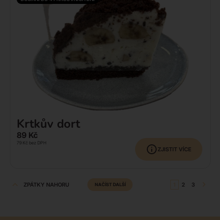
Krtkův dort
89
Kč
79
Kč
bez DPH
ZJISTIT VÍCE
ZPÁTKY NAHORU
1
2
3
NAČÍST DALŠÍ