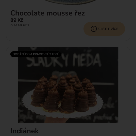
Chocolate mousse řez
89
Kč
79
Kč
bez DPH
ZJISTIT VÍCE
DODÁNÍ DO 4 PRACOVNÍCH DNÍ
Indiánek