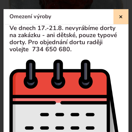
Omezení výroby
Ve dnech 17.-21.8. nevyrábíme dorty
na zakázku - ani dětské, pouze typové
dorty. Pro objednání dortu raději
Čokomalinový košíček
volejte 734 650 680.
85
Kč
76
Kč
bez DPH
ZJISTIT VÍCE
DODÁNÍ DO 4 PRACOVNÍCH DNÍ