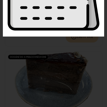
Harlekýn řez
85
Kč
76
Kč
bez DPH
ZJISTIT VÍCE
DODÁNÍ DO 4 PRACOVNÍCH DNÍ