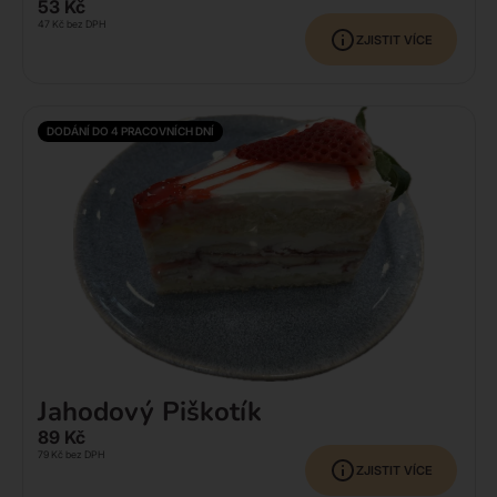
53
Kč
47
Kč
bez DPH
ZJISTIT VÍCE
DODÁNÍ DO 4 PRACOVNÍCH DNÍ
Jahodový Piškotík
89
Kč
79
Kč
bez DPH
ZJISTIT VÍCE