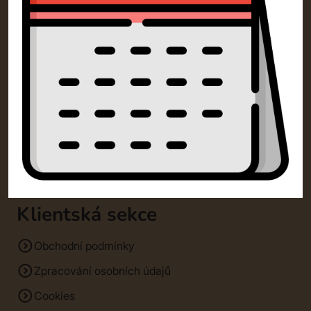
Kontakty
SM Dorty Olomouc s.r.o.
Mošnerova 1318/14A 77900 Olomouc
+420 732 729 300
info@dorty-olomouc.cz
Klientská sekce
Obchodní podmínky
Zpracování osobních údajů
Cookies