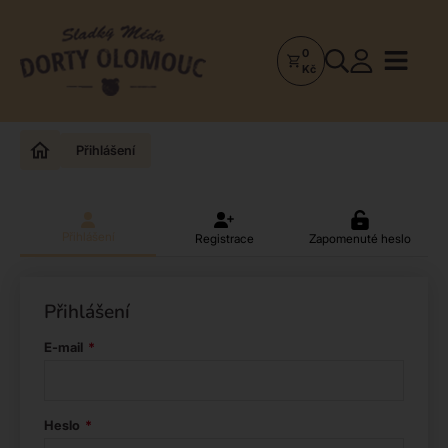
0
Dorty
Kč
Olomouc
–
Zakázkové
Přihlášení
dorty
a
poctivá
cukrárna
Přihlášení
Registrace
Zapomenuté heslo
Přihlášení
E-mail
Heslo