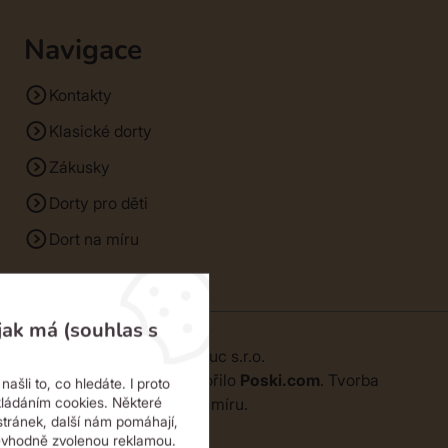
Navigace
Kontakty
Klasické dorty
Zákusky
Dorty pro děti
Dort na míru
jak má (souhlas s
© 2026 | SM Dorty Olomouc s.r.o.
Webové stránky
vytvořilo
Poski.com
.
Tvorba
ašli to, co hledáte. I proto
webových stránek
na míru.
kládáním cookies. Některé
stránek, další nám pomáhají,
evhodně zvolenou reklamou.