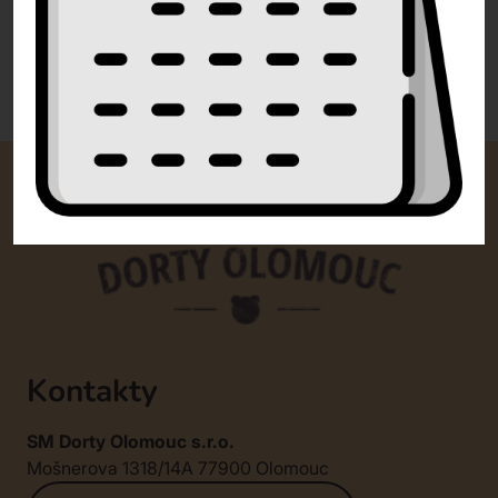
0 recenzí
Kontakty
SM Dorty Olomouc s.r.o.
Mošnerova 1318/14A 77900 Olomouc