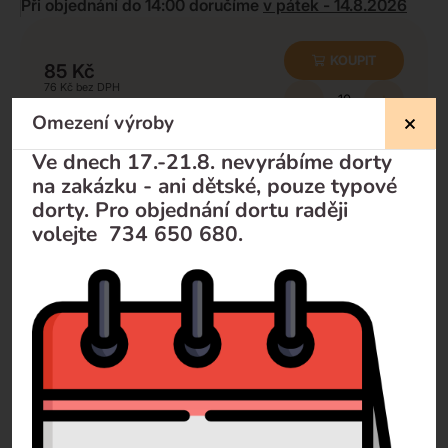
Při objednání do 14:00 doručíme
v pátek - 14.8.2026
KOUPIT
85
Kč
76
Kč
-
+
Omezení výroby
Minimální množství k odběru:
10
ks
Ve dnech 17.-21.8. nevyrábíme dorty
na zakázku - ani dětské, pouze typové
dorty. Pro objednání dortu raději
Nevíte si rady?
volejte 734 650 680.
Pomůžeme Vám
Volejte
+420 732 729 300
Pište
info@dorty-olomouc.cz