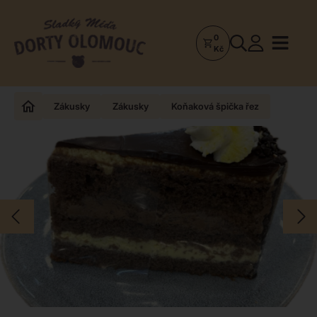
0
Dorty
Kč
Olomouc
–
Zakázkové
Zákusky
Zákusky
Koňaková špička řez
dorty
a
poctivá
cukrárna