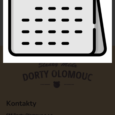
info@dorty-olomouc.cz
0 recenzí
Kontakty
SM Dorty Olomouc s.r.o.