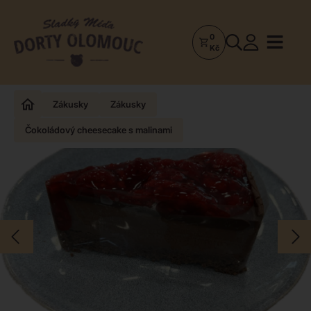
0
Dorty
Kč
Olomouc
–
Zakázkové
Zákusky
Zákusky
dorty
Čokoládový cheesecake s malinami
a
poctivá
cukrárna