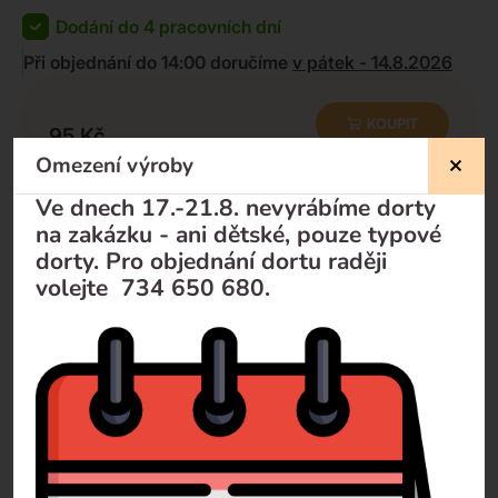
Dodání do 4 pracovních dní
Při objednání do 14:00 doručíme
v pátek - 14.8.2026
KOUPIT
95
Kč
85
Kč
-
+
Omezení výroby
Minimální množství k odběru:
10
ks
Ve dnech 17.-21.8. nevyrábíme dorty
na zakázku - ani dětské, pouze typové
dorty. Pro objednání dortu raději
volejte 734 650 680.
Nevíte si rady?
Pomůžeme Vám
Volejte
+420 732 729 300
Pište