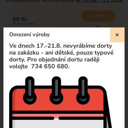
Při objednání do 14:00 doručíme
ve čtvrtek - 13.8.2026
KOUPIT
89
Kč
79
Kč
-
+
Omezení výroby
Minimální množství k odběru:
10
ks
Ve dnech 17.-21.8. nevyrábíme dorty
na zakázku - ani dětské, pouze typové
dorty. Pro objednání dortu raději
Nevíte si rady?
volejte 734 650 680.
Pomůžeme Vám
Volejte
+420 732 729 300
Pište
info@dorty-olomouc.cz