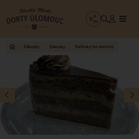
0
Dorty
Kč
Olomouc
–
Zakázkové
Zákusky
Zákusky
Pařížský řez dortový
dorty
a
poctivá
cukrárna