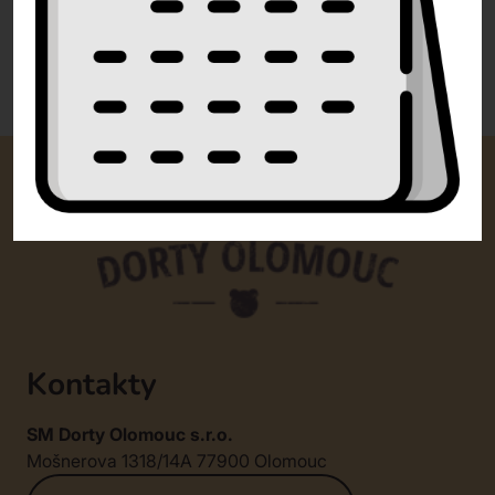
0 recenzí
Kontakty
SM Dorty Olomouc s.r.o.
Mošnerova 1318/14A 77900 Olomouc