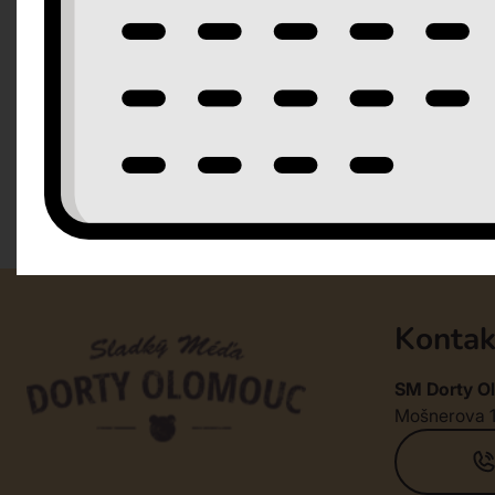
Kontak
SM Dorty Ol
Mošnerova 