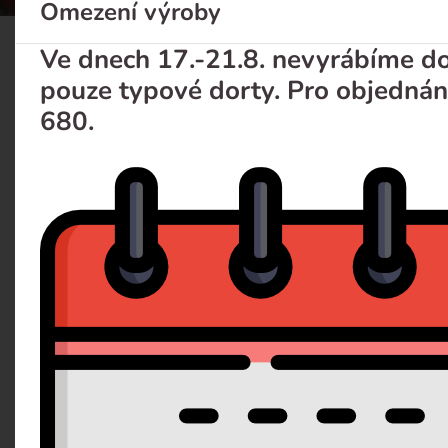
Omezení výroby
Ve dnech 17.-21.8. nevyrábíme dor
Cupcakes s ovocem
pouze typové dorty. Pro objednán
680.
Popis
Dotaz 
Čokoládová buchtička s mascarpone krémem a čers
pečeme na zakázku o 24ks a pak násobky, tedy 48, 72..a
A: 1.1, 3,7