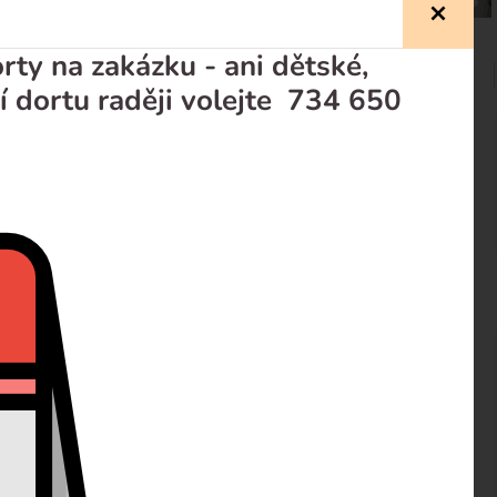
ty na zakázku - ani dětské,
í dortu raději volejte 734 650
prodejci
Recenze
tvým ovocem
td...