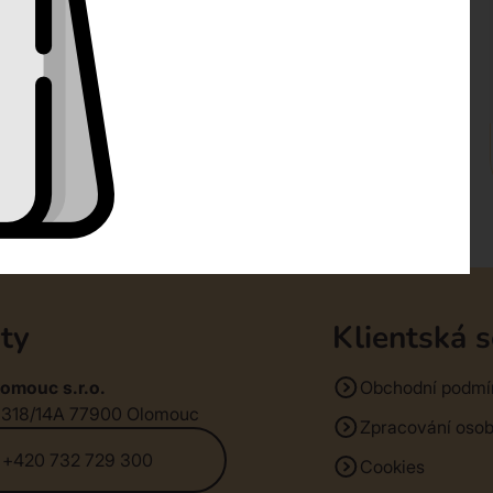
ty
Klientská 
omouc s.r.o.
Obchodní podmí
1318/14A 77900 Olomouc
Zpracování osob
+420 732 729 300
Cookies