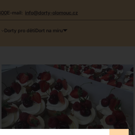
300
e-mail:
info@dorty-olomouc.cz
Dorty pro děti
Dort na míru