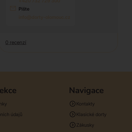
+420 732 729 300
Pište
info@dorty-olomouc.cz
0 recenzí
sekce
Navigace
nky
Kontakty
ních údajů
Klasické dorty
Zákusky