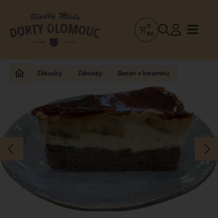
0
Dorty
Kč
Olomouc
–
Zakázkové
Zákusky
Zákusky
Banán v karamelu
dorty
a
poctivá
cukrárna