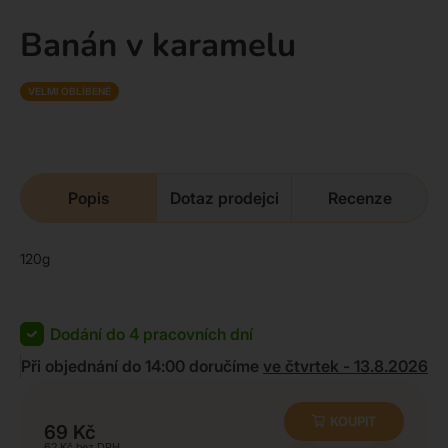
Banán v karamelu
VELMI OBLÍBENÉ
Popis
Dotaz prodejci
Recenze
120g
Dodání do 4 pracovních dní
Při objednání do 14:00 doručíme
ve čtvrtek - 13.8.2026
KOUPIT
69
Kč
62
Kč