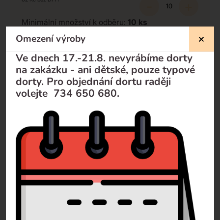
-
+
Minimální množství k odběru:
10
ks
Omezení výroby
Ve dnech 17.-21.8. nevyrábíme dorty
Nevíte si rady?
na zakázku - ani dětské, pouze typové
dorty. Pro objednání dortu raději
Pomůžeme Vám
volejte 734 650 680.
Volejte
+420 732 729 300
Pište
info@dorty-olomouc.cz
0 recenzí