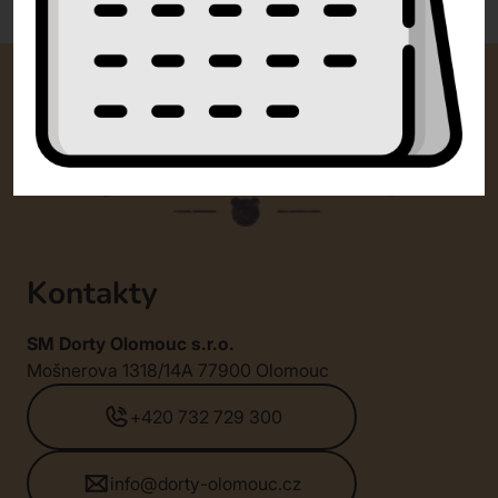
Kontakty
SM Dorty Olomouc s.r.o.
Mošnerova 1318/14A 77900 Olomouc
+420 732 729 300
info@dorty-olomouc.cz