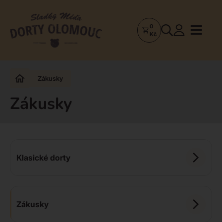
0
Dorty
Kč
Olomouc
–
Zakázkové
Zákusky
dorty
a
Zákusky
poctivá
cukrárna
Klasické dorty
Zákusky