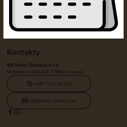
Kontakty
SM Dorty Olomouc s.r.o.
Mošnerova 1318/14A 77900 Olomouc
+420 732 729 300
info@dorty-olomouc.cz