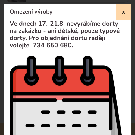
Omezení výroby
Sladký bar ( Candy bar )
Ve dnech 17.-21.8. nevyrábíme dorty
na zakázku - ani dětské, pouze typové
dorty. Pro objednání dortu raději
svatební koláčky
volejte 734 650 680.
Zákusky
Doporučujeme
Od nejlevnějšího
Od nejdražšího