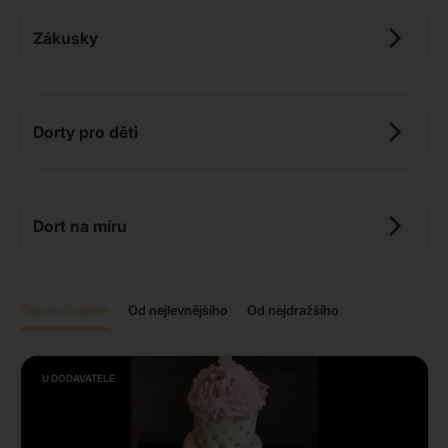
Zákusky
Dorty pro děti
Dort na míru
Doporučujeme
Od nejlevnějšího
Od nejdražšího
U DODAVATELE