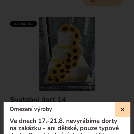
U DODAVATELE
Svatebni dort 14
0
Kč
Omezení výroby
0
Kč
bez DPH
ZJISTIT VÍCE
Ve dnech 17.-21.8. nevyrábíme dorty
na zakázku - ani dětské, pouze typové