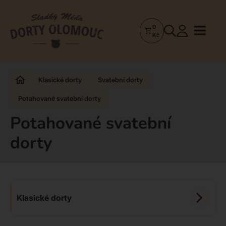
0
Dorty
Kč
Olomouc
–
Zakázkové
Klasické dorty
Svatební dorty
dorty
a
Potahované svatební dorty
poctivá
Potahované svatební
cukrárna
dorty
Klasické dorty