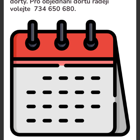
dorty. Pro objednání dortu raději
U DODAVATELE
volejte 734 650 680.
Svatebni dort 15
0
Kč
0
Kč
bez DPH
ZJISTIT VÍCE
U DODAVATELE