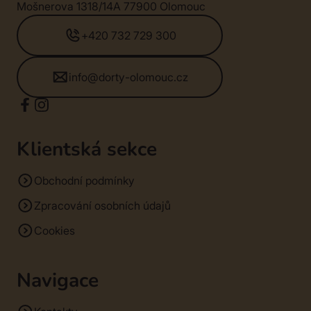
Mošnerova 1318/14A 77900 Olomouc
+420 732 729 300
info@dorty-olomouc.cz
Klientská sekce
Obchodní podmínky
Zpracování osobních údajů
Cookies
Navigace