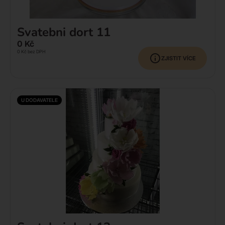
Svatebni dort 11
0
Kč
0
Kč
bez DPH
ZJISTIT VÍCE
U DODAVATELE