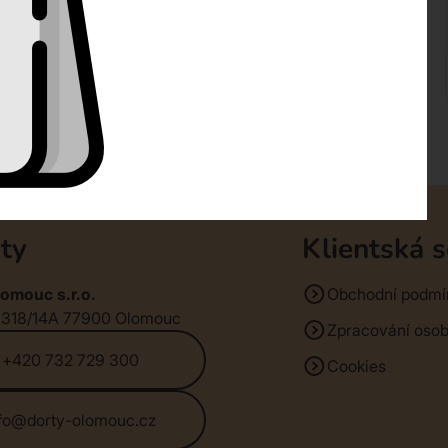
ty
Klientská 
omouc s.r.o.
Obchodní podmí
1318/14A 77900 Olomouc
Zpracování osob
+420 732 729 300
Cookies
nfo@dorty-olomouc.cz