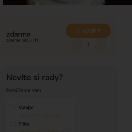
KOUPIT
zdarma
zdarma
-
+
Nevíte si rady?
Pomůžeme Vám
Volejte
+420 732 729 300
Pište