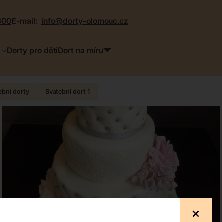
300
e-mail:
info@dorty-olomouc.cz
Dorty pro děti
Dort na míru
bní dorty
Svatebni dort 1