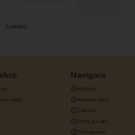
info@dorty-olomouc.cz
0 recenzí
sekce
Navigace
nky
Kontakty
ních údajů
Klasické dorty
Zákusky
Dorty pro děti
Dort na míru