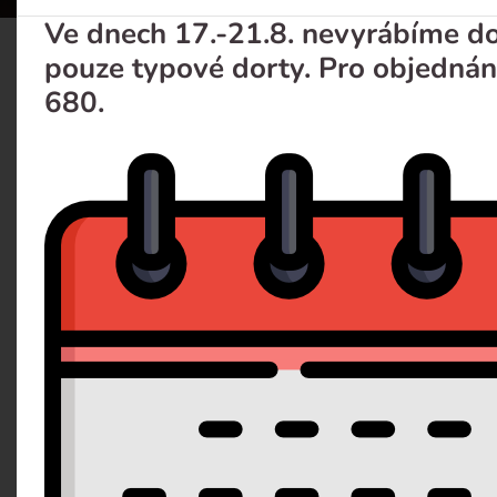
Ve dnech 17.-21.8. nevyrábíme dor
pouze typové dorty. Pro objednán
Svatebni dort 1
680.
Popis
Dotaz 