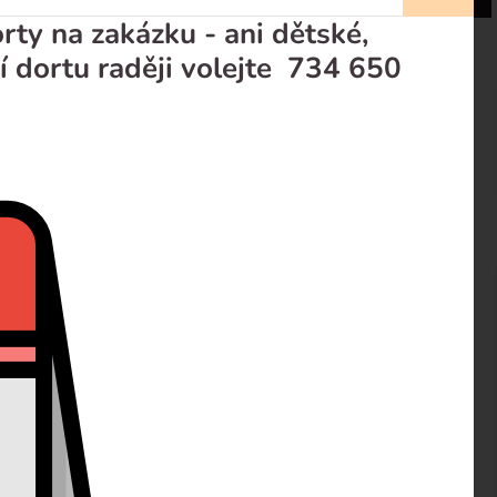
ty na zakázku - ani dětské,
í dortu raději volejte 734 650
prodejci
Recenze