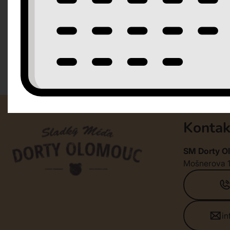
Kontak
SM Dorty Ol
Mošnerova 
i