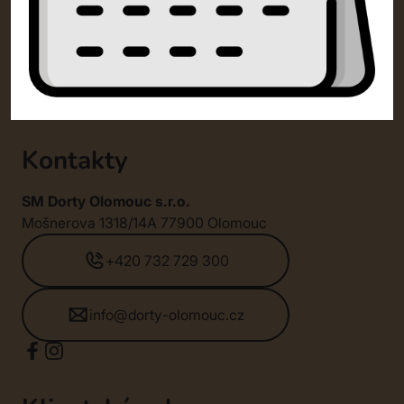
Kontakty
SM Dorty Olomouc s.r.o.
Mošnerova 1318/14A 77900 Olomouc
+420 732 729 300
info@dorty-olomouc.cz