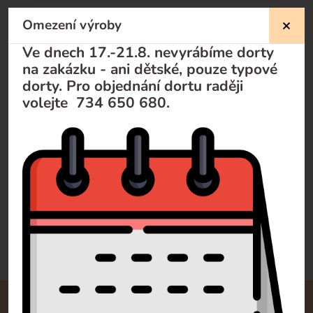
Omezení výroby
Nevíte si rady?
Ve dnech 17.-21.8. nevyrábíme dorty
na zakázku - ani dětské, pouze typové
Pomůžeme Vám
dorty. Pro objednání dortu raději
volejte 734 650 680.
Volejte
+420 732 729 300
Pište
info@dorty-olomouc.cz
0 recenzí