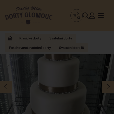
0
Dorty
Kč
Olomouc
–
Zakázkové
Klasické dorty
Svatební dorty
dorty
Potahované svatební dorty
Svatebni dort 18
a
poctivá
cukrárna