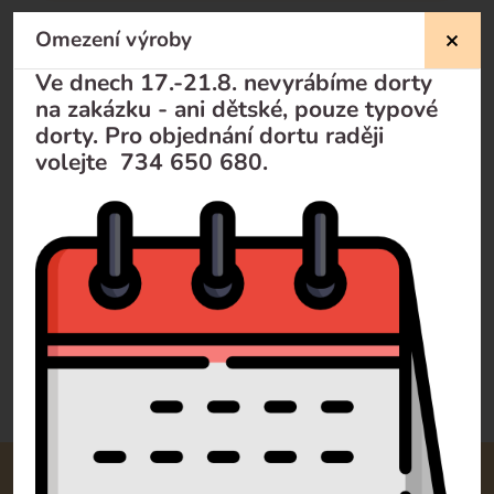
Omezení výroby
Nevíte si rady?
Ve dnech 17.-21.8. nevyrábíme dorty
na zakázku - ani dětské, pouze typové
Pomůžeme Vám
dorty. Pro objednání dortu raději
volejte 734 650 680.
Volejte
+420 732 729 300
Pište
info@dorty-olomouc.cz
0 recenzí