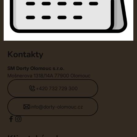
Kontakty
SM Dorty Olomouc s.r.o.
Mošnerova 1318/14A 77900 Olomouc
+420 732 729 300
info@dorty-olomouc.cz