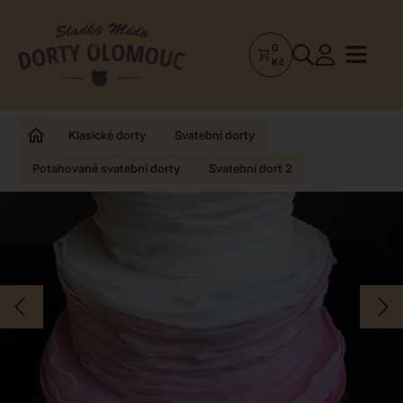
0
Dorty
Kč
Olomouc
–
Zakázkové
Klasické dorty
Svatební dorty
dorty
Potahované svatební dorty
Svatebni dort 2
a
poctivá
cukrárna