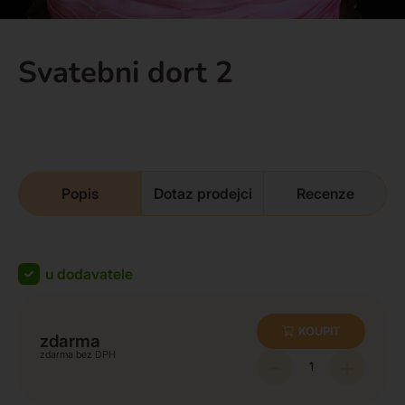
Svatebni dort 2
Popis
Dotaz prodejci
Recenze
u dodavatele
KOUPIT
zdarma
zdarma
-
+