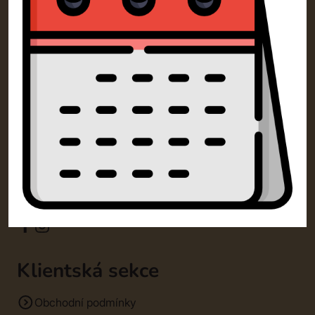
Kontakty
SM Dorty Olomouc s.r.o.
Mošnerova 1318/14A 77900 Olomouc
+420 732 729 300
info@dorty-olomouc.cz
Klientská sekce
Obchodní podmínky