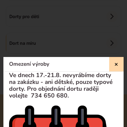
Dorty pro děti
Dort na míru
Omezení výroby
Doporučujeme
Od nejlevnějšího
Od nejdražšího
Ve dnech 17.-21.8. nevyrábíme dorty
na zakázku - ani dětské, pouze typové
dorty. Pro objednání dortu raději
volejte 734 650 680.