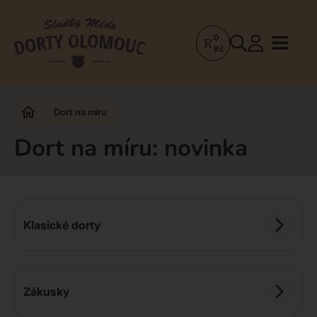
0
Dorty
Kč
Olomouc
–
Zakázkové
Dort na míru
dorty
a
Dort na míru: novinka
poctivá
cukrárna
Klasické dorty
Zákusky