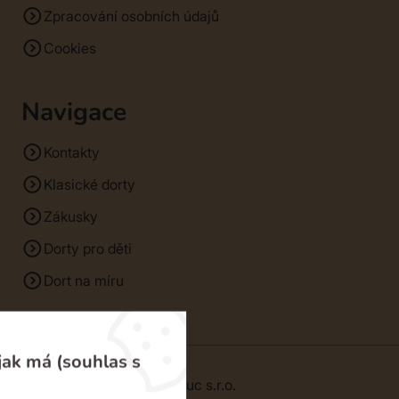
Zpracování osobních údajů
Cookies
Navigace
Kontakty
Klasické dorty
Zákusky
Dorty pro děti
Dort na míru
jak má (souhlas s
© 2026 | SM Dorty Olomouc s.r.o.