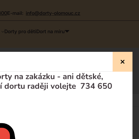
300
e-mail:
info@dorty-olomouc.cz
Dorty pro děti
Dort na míru
a
ty na zakázku - ani dětské,
í dortu raději volejte 734 650
Dorty pro děti