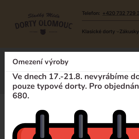
telefon:
+420 732 729 
Dorty
Klasické dorty
Zákusky
Olomouc
–
Zakázkové
Omezení výroby
Dort na míru
dorty
Dort na míru: novink
a
Ve dnech 17.-21.8. nevyrábíme dor
poctivá
pouze typové dorty. Pro objednán
cukrárna
680.
Klasické dorty
Zákusky