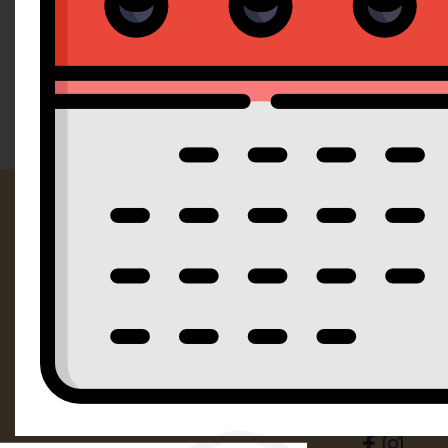
Doporučujeme
Od nejlevnějšího
Od nejdražšího
Kontak
SM Dorty Ol
Mošnerova 
i