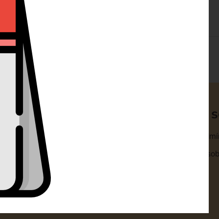
ty
Klientská 
omouc s.r.o.
Obchodní podmí
1318/14A 77900 Olomouc
Zpracování osob
+420 732 729 300
Cookies
nfo@dorty-olomouc.cz