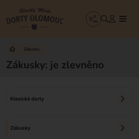
0
Dorty
Kč
Olomouc
–
Zakázkové
Zákusky
dorty
a
Zákusky: je zlevněno
poctivá
cukrárna
Klasické dorty
Zákusky