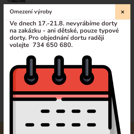
Omezení výroby
Sladký bar ( Candy bar )
Ve dnech 17.-21.8. nevyrábíme dorty
na zakázku - ani dětské, pouze typové
dorty. Pro objednání dortu raději
svatební koláčky
volejte 734 650 680.
Zákusky
Doporučujeme
Od nejlevnějšího
Od nejdražšího