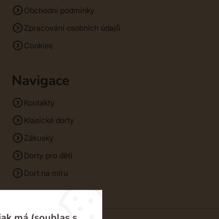
Obchodní podmínky
Zpracování osobních údajů
Cookies
Navigace
Kontakty
Klasické dorty
Zákusky
Dorty pro děti
Dort na míru
jak má (souhlas s