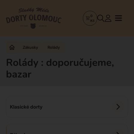
0
Dorty
Kč
Olomouc
–
Zakázkové
Zákusky
Rolády
dorty
a
Rolády : doporučujeme,
poctivá
bazar
cukrárna
Klasické dorty