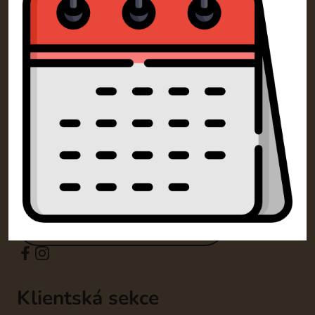
Kontakty
SM Dorty Olomouc s.r.o.
Mošnerova 1318/14A 77900 Olomouc
+420 732 729 300
info@dorty-olomouc.cz
Klientská sekce