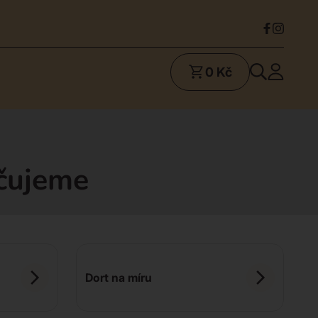
0 Kč
učujeme
Dort na míru