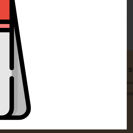
ty
Klientská 
omouc s.r.o.
Obchodní podmí
1318/14A 77900 Olomouc
Zpracování osob
+420 732 729 300
Cookies
nfo@dorty-olomouc.cz