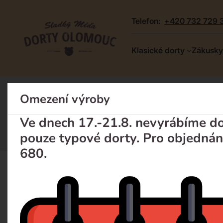
telefon:
+420 732 729 
Dorty
Klasické dorty
Zákusky
Olomouc
–
Zakázkové
Omezení výroby
Zákusky
Rolády
dorty
Rolády : s cenou od 
a
Ve dnech 17.-21.8. nevyrábíme dor
poctivá
pouze typové dorty. Pro objednán
cukrárna
680.
Klasické dorty
Zákusky