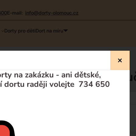
300
e-mail:
info@dorty-olomouc.cz
Dorty pro děti
Dort na míru
520 Kč, novinka, dopor
ty na zakázku - ani dětské,
í dortu raději volejte 734 650
Dorty pro děti