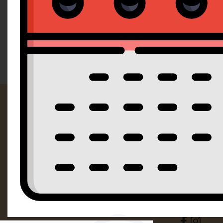
Doporučujeme
Od nejlevnějšího
Od nejdražšího
Kontak
SM Dorty Ol
Mošnerova 
i