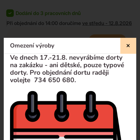
Dodání do 3 pracovních dnů
Při objednání do 14:00 doručíme
ve středu - 12.8.2026
KOUPIT
1 400
Kč
Omezení výroby
1 250
Kč
-
+
Ve dnech 17.-21.8. nevyrábíme dorty
na zakázku - ani dětské, pouze typové
dorty. Pro objednání dortu raději
volejte 734 650 680.
Nevíte si rady?
Pomůžeme Vám
Volejte
+420 732 729 300
Pište