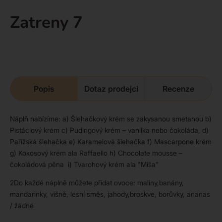
Zatreny 7
Popis
Dotaz prodejci
Recenze
Náplň nabízíme: a) Šlehačkový krém se zakysanou smetanou b)
Pistáciový krém c) Pudingový krém – vanilka nebo čokoláda, d)
Pařížská šlehačka e) Karamelová šlehačka f) Mascarpone krém
g) Kokosový krém ala Raffaello h) Chocolate mousse –
čokoládová pěna i) Tvarohový krém ala "Míša"
2Do každé náplně můžete přidat ovoce: maliny,banány,
mandarinky, višně, lesní směs, jahody,broskve, borůvky, ananas
/ žádné