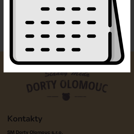
info@dorty-olomouc.cz
0 recenzí
Kontakty
SM Dorty Olomouc s.r.o.