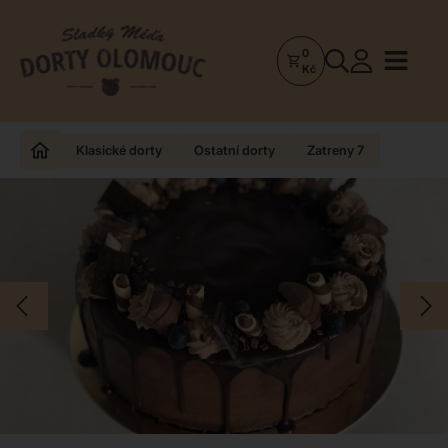
0
Dorty
Kč
Olomouc
–
Zakázkové
Klasické dorty
Ostatní dorty
Zatreny 7
dorty
a
poctivá
cukrárna