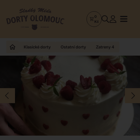
0
Dorty
Kč
Olomouc
–
Zakázkové
Klasické dorty
Ostatní dorty
Zatreny 4
dorty
a
poctivá
cukrárna