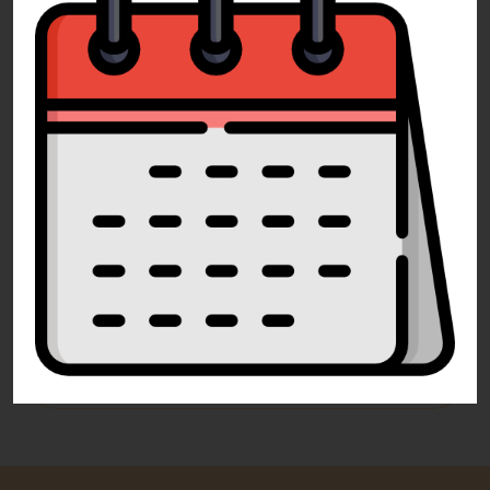
Nevíte si rady?
Pomůžeme Vám
Volejte
+420 732 729 300
Pište
info@dorty-olomouc.cz
0 recenzí