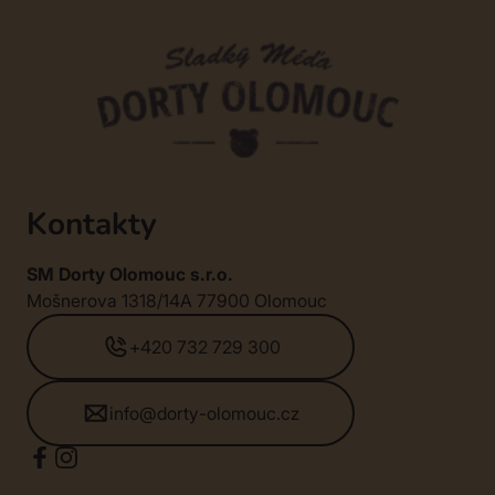
Kontakty
SM Dorty Olomouc s.r.o.
Mošnerova 1318/14A 77900 Olomouc
+420 732 729 300
info@dorty-olomouc.cz