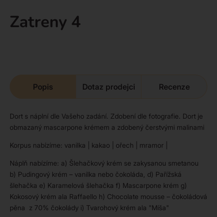
Zatreny 4
Popis
Dotaz prodejci
Recenze
Dort s náplní dle Vašeho zadání. Zdobení dle fotografie. Dort je
obmazaný mascarpone krémem a zdobený čerstvými malinami
Korpus nabízíme: vanilka | kakao | ořech | mramor |
Náplň nabízíme: a) Šlehačkový krém se zakysanou smetanou
b) Pudingový krém – vanilka nebo čokoláda, d) Pařížská
šlehačka e) Karamelová šlehačka f) Mascarpone krém g)
Kokosový krém ala Raffaello h) Chocolate mousse – čokoládová
pěna z 70% čokolády i) Tvarohový krém ala "Míša"