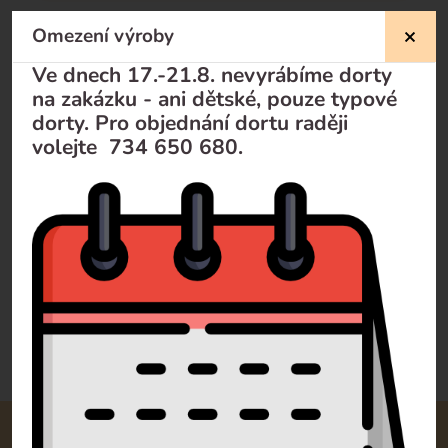
Omezení výroby
Nevíte si rady?
Ve dnech 17.-21.8. nevyrábíme dorty
na zakázku - ani dětské, pouze typové
Pomůžeme Vám
dorty. Pro objednání dortu raději
volejte 734 650 680.
Volejte
+420 732 729 300
Pište
info@dorty-olomouc.cz
0 recenzí