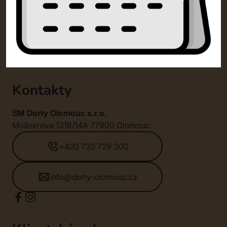
Kontakty
SM Dorty Olomouc s.r.o.
Mošnerova 1318/14A 77900 Olomouc
+420 732 729 300
info@dorty-olomouc.cz