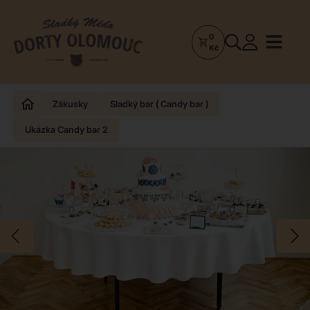
0
Dorty
Kč
Olomouc
–
Zakázkové
Zákusky
Sladký bar ( Candy bar )
dorty
Ukázka Candy bar 2
a
poctivá
cukrárna