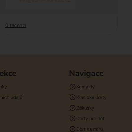
info@dorty-olomouc.cz
0 recenzí
sekce
Navigace
nky
Kontakty
ních údajů
Klasické dorty
Zákusky
Dorty pro děti
Dort na míru