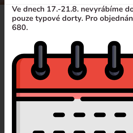
Ve dnech 17.-21.8. nevyrábíme dor
pouze typové dorty. Pro objednán
Ukázka Candy bar 1
680.
Popis
Dotaz 