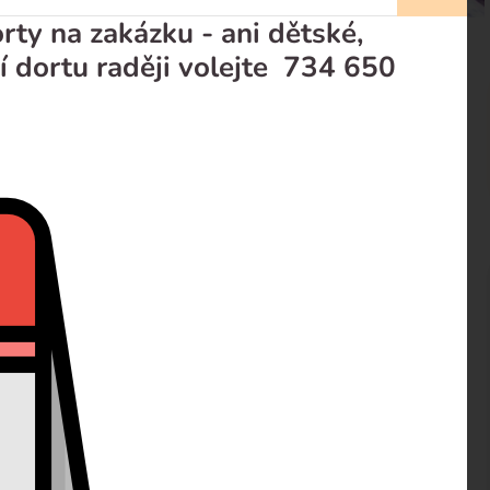
ty na zakázku - ani dětské,
í dortu raději volejte 734 650
prodejci
Recenze