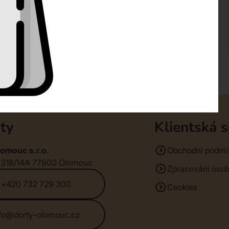
ty
Klientská 
omouc s.r.o.
Obchodní podmí
1318/14A 77900 Olomouc
Zpracování osob
+420 732 729 300
Cookies
nfo@dorty-olomouc.cz