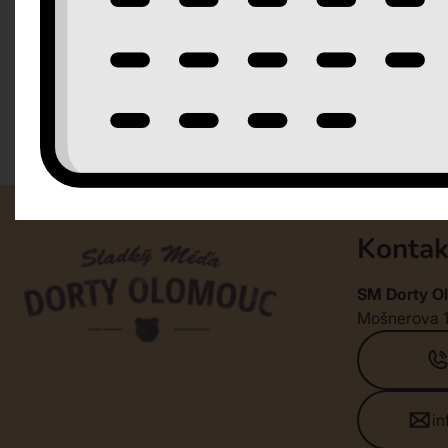
Kontak
SM Dorty Ol
Mošnerova 
i