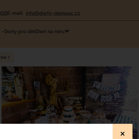
300
e-mail:
info@dorty-olomouc.cz
Dorty pro děti
Dort na míru
bar 1