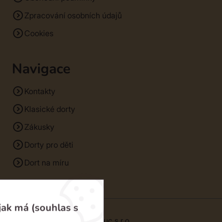
Zpracování osobních údajů
Cookies
Navigace
Kontakty
Klasické dorty
Zákusky
Dorty pro děti
Dort na míru
jak má (souhlas s
© 2026 | SM Dorty Olomouc s.r.o.