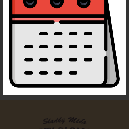
Pomůžeme Vám
Volejte
+420 732 729 300
Pište
info@dorty-olomouc.cz
0 recenzí