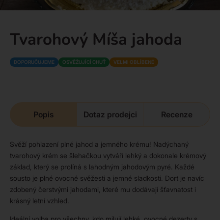
Tvarohový Míša jahoda
DOPORUČUJEME
OSVĚŽUJÍCÍ CHUŤ
VELMI OBLÍBENÉ
Popis
Dotaz prodejci
Recenze
Svěží pohlazení plné jahod a jemného krému! Nadýchaný
tvarohový krém se šlehačkou vytváří lehký a dokonale krémový
základ, který se prolíná s lahodným jahodovým pyré. Každé
sousto je plné ovocné svěžesti a jemné sladkosti. Dort je navíc
zdobený čerstvými jahodami, které mu dodávají šťavnatost i
krásný letní vzhled.
Ideální volba pro všechny, kdo milují lehké, ovocné dezerty s