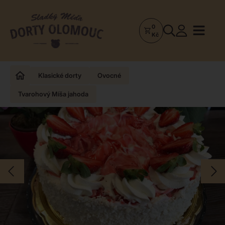
0
Dorty
Kč
Olomouc
–
Zakázkové
Klasické dorty
Ovocné
dorty
Tvarohový Míša jahoda
a
poctivá
cukrárna