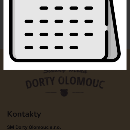
info@dorty-olomouc.cz
0 recenzí
Kontakty
SM Dorty Olomouc s.r.o.