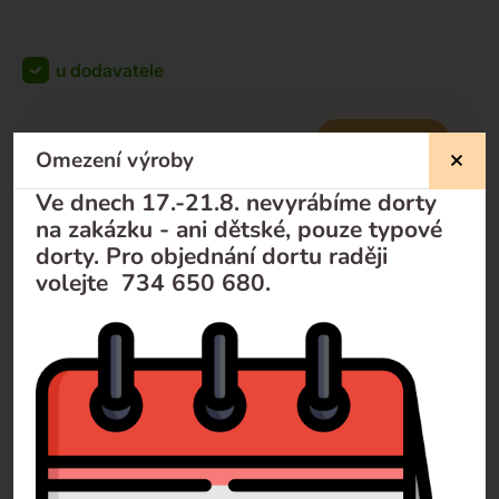
u dodavatele
KOUPIT
zdarma
Omezení výroby
zdarma
-
+
Ve dnech 17.-21.8. nevyrábíme dorty
na zakázku - ani dětské, pouze typové
dorty. Pro objednání dortu raději
volejte 734 650 680.
Nevíte si rady?
Pomůžeme Vám
Volejte
+420 732 729 300
Pište