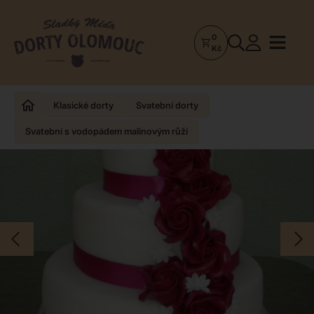
0
Dorty
Kč
Olomouc
–
Zakázkové
Klasické dorty
Svatební dorty
dorty
Svatební s vodopádem malinovým růží
a
poctivá
cukrárna