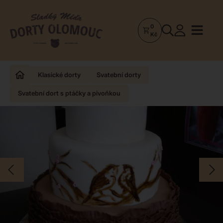
0
Dorty
Kč
Olomouc
–
Zakázkové
Klasické dorty
Svatební dorty
dorty
Svatební dort s ptáčky a pivoňkou
a
poctivá
cukrárna