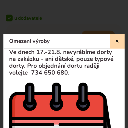
u dodavatele
KOUPIT
zdarma
Omezení výroby
zdarma
-
+
Ve dnech 17.-21.8. nevyrábíme dorty
na zakázku - ani dětské, pouze typové
dorty. Pro objednání dortu raději
volejte 734 650 680.
Nevíte si rady?
Pomůžeme Vám
Volejte
+420 732 729 300
Pište