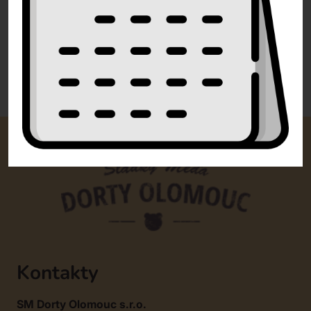
info@dorty-olomouc.cz
0 recenzí
Kontakty
SM Dorty Olomouc s.r.o.