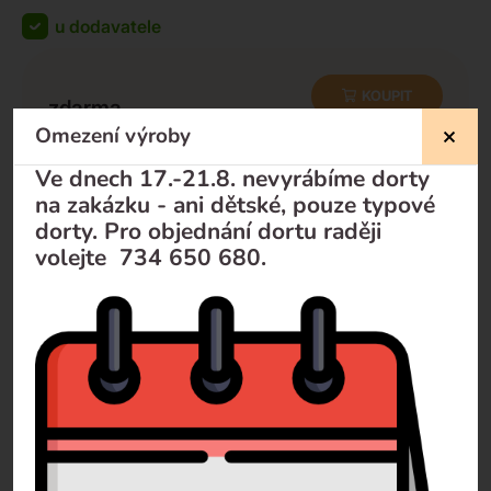
u dodavatele
KOUPIT
zdarma
zdarma
-
+
Omezení výroby
Ve dnech 17.-21.8. nevyrábíme dorty
na zakázku - ani dětské, pouze typové
dorty. Pro objednání dortu raději
Nevíte si rady?
volejte 734 650 680.
Pomůžeme Vám
Volejte
+420 732 729 300
Pište
info@dorty-olomouc.cz