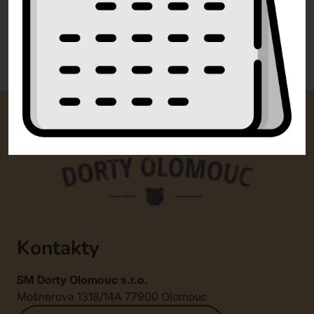
0 recenzí
Kontakty
SM Dorty Olomouc s.r.o.
Mošnerova 1318/14A 77900 Olomouc