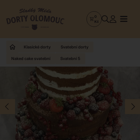
0
Dorty
Kč
Olomouc
–
Zakázkové
Klasické dorty
Svatební dorty
dorty
Naked cake svatební
Svatebni 5
a
poctivá
cukrárna