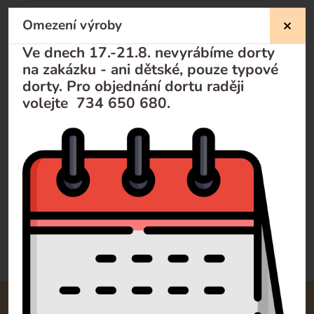
Omezení výroby
Nevíte si rady?
Ve dnech 17.-21.8. nevyrábíme dorty
na zakázku - ani dětské, pouze typové
Pomůžeme Vám
dorty. Pro objednání dortu raději
volejte 734 650 680.
Volejte
+420 732 729 300
Pište
info@dorty-olomouc.cz
0 recenzí