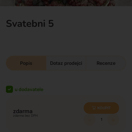
Svatebni 5
Popis
Dotaz prodejci
Recenze
u dodavatele
KOUPIT
zdarma
zdarma
-
+