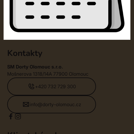
Kontakty
SM Dorty Olomouc s.r.o.
Mošnerova 1318/14A 77900 Olomouc
+420 732 729 300
info@dorty-olomouc.cz