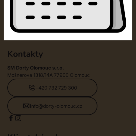
Kontakty
SM Dorty Olomouc s.r.o.
Mošnerova 1318/14A 77900 Olomouc
+420 732 729 300
info@dorty-olomouc.cz