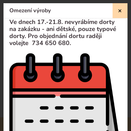
Omezení výroby
Nevíte si rady?
Ve dnech 17.-21.8. nevyrábíme dorty
na zakázku - ani dětské, pouze typové
Pomůžeme Vám
dorty. Pro objednání dortu raději
volejte 734 650 680.
Volejte
+420 732 729 300
Pište
info@dorty-olomouc.cz
0 recenzí