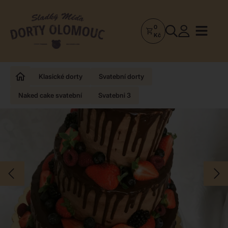
0
Dorty
Kč
Olomouc
–
Zakázkové
Klasické dorty
Svatební dorty
dorty
Naked cake svatební
Svatebni 3
a
poctivá
cukrárna