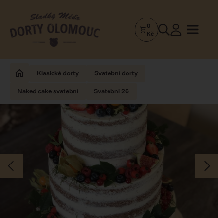
0
Dorty
Kč
Olomouc
–
Zakázkové
Klasické dorty
Svatební dorty
dorty
Naked cake svatební
Svatebni 26
a
poctivá
cukrárna