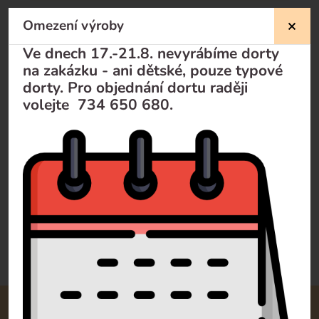
Omezení výroby
Nevíte si rady?
Ve dnech 17.-21.8. nevyrábíme dorty
na zakázku - ani dětské, pouze typové
Pomůžeme Vám
dorty. Pro objednání dortu raději
volejte 734 650 680.
Volejte
+420 732 729 300
Pište
info@dorty-olomouc.cz
0 recenzí