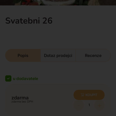
Svatebni 26
Popis
Dotaz prodejci
Recenze
u dodavatele
KOUPIT
zdarma
zdarma
-
+