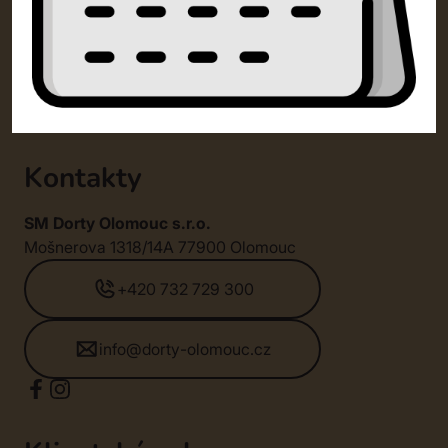
Kontakty
SM Dorty Olomouc s.r.o.
Mošnerova 1318/14A 77900 Olomouc
+420 732 729 300
info@dorty-olomouc.cz