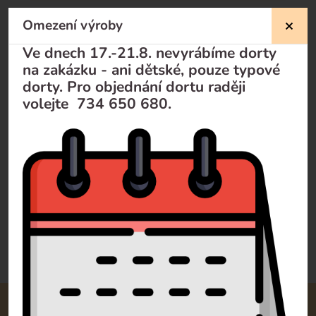
Omezení výroby
Nevíte si rady?
Ve dnech 17.-21.8. nevyrábíme dorty
na zakázku - ani dětské, pouze typové
Pomůžeme Vám
dorty. Pro objednání dortu raději
volejte 734 650 680.
Volejte
+420 732 729 300
Pište
info@dorty-olomouc.cz
0 recenzí