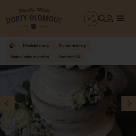
0
Dorty
Kč
Olomouc
–
Zakázkové
Klasické dorty
Svatební dorty
dorty
Naked cake svatební
Svatebni 24
a
poctivá
cukrárna