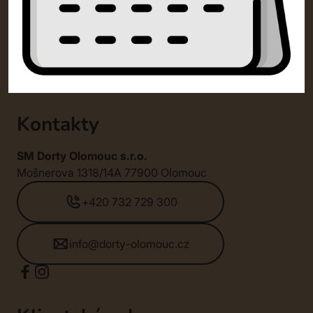
Kontakty
SM Dorty Olomouc s.r.o.
Mošnerova 1318/14A 77900 Olomouc
+420 732 729 300
info@dorty-olomouc.cz