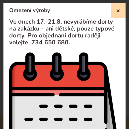
Omezení výroby
Nevíte si rady?
Ve dnech 17.-21.8. nevyrábíme dorty
na zakázku - ani dětské, pouze typové
Pomůžeme Vám
dorty. Pro objednání dortu raději
volejte 734 650 680.
Volejte
+420 732 729 300
Pište
info@dorty-olomouc.cz
0 recenzí