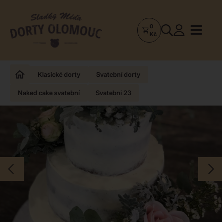
0
Dorty
Kč
Olomouc
–
Zakázkové
Klasické dorty
Svatební dorty
dorty
Naked cake svatební
Svatebni 23
a
poctivá
cukrárna