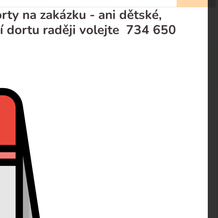
ty na zakázku - ani dětské,
í dortu raději volejte 734 650
prodejci
Recenze