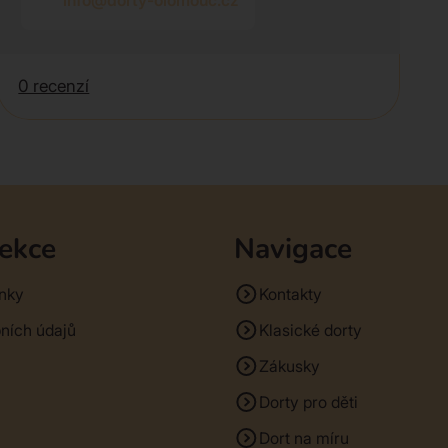
info@dorty-olomouc.cz
0 recenzí
sekce
Navigace
nky
Kontakty
ních údajů
Klasické dorty
Zákusky
Dorty pro děti
Dort na míru