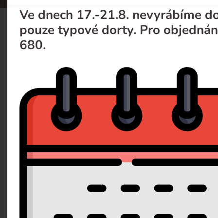
Ve dnech 17.-21.8. nevyrábíme dor
pouze typové dorty. Pro objednán
Svatebni 22
680.
Popis
Dotaz 