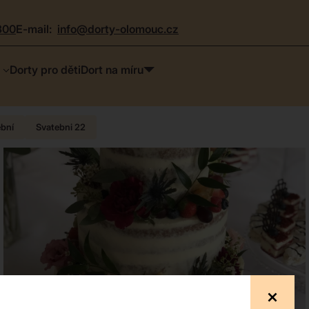
300
e-mail:
info@dorty-olomouc.cz
Dorty pro děti
Dort na míru
ební
Svatebni 22