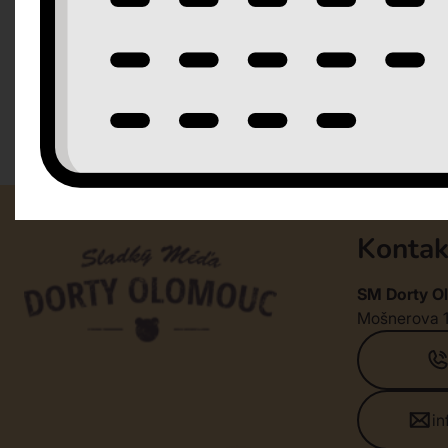
Kontak
SM Dorty Ol
Mošnerova 
i