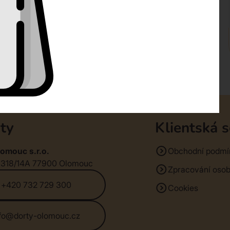
ty
Klientská 
omouc s.r.o.
Obchodní podmí
1318/14A 77900 Olomouc
Zpracování osob
+420 732 729 300
Cookies
nfo@dorty-olomouc.cz