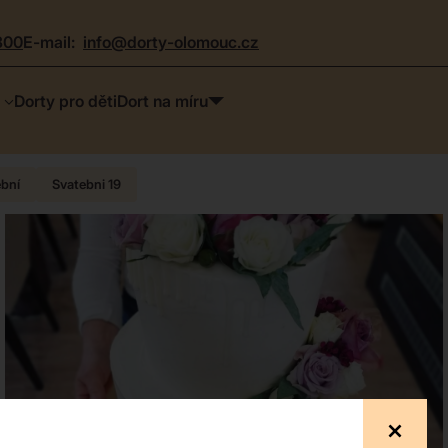
300
e-mail:
info@dorty-olomouc.cz
Dorty pro děti
Dort na míru
ební
Svatebni 19