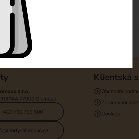
ty
Klientská 
omouc s.r.o.
Obchodní podmí
1318/14A 77900 Olomouc
Zpracování osob
+420 732 729 300
Cookies
nfo@dorty-olomouc.cz