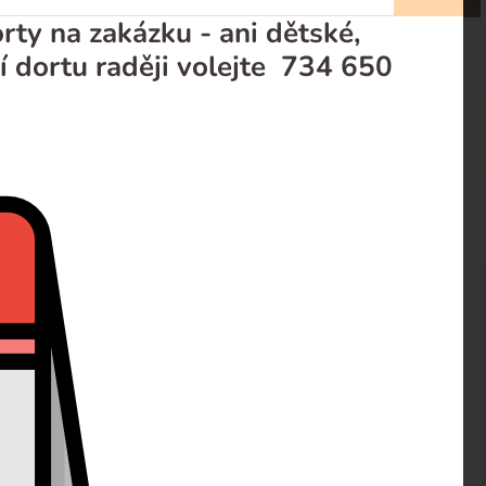
ty na zakázku - ani dětské,
í dortu raději volejte 734 650
prodejci
Recenze