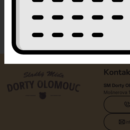
Kontak
SM Dorty Ol
Mošnerova 
i