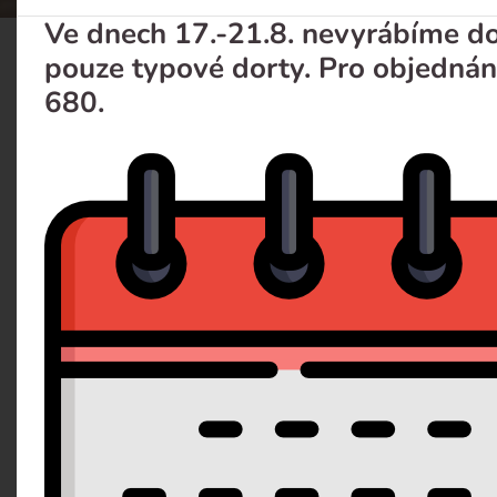
Ve dnech 17.-21.8. nevyrábíme dor
pouze typové dorty. Pro objednán
Svatebni 19
680.
Popis
Dotaz 