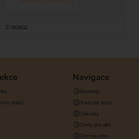
info@dorty-olomouc.cz
0 recenzí
sekce
Navigace
nky
Kontakty
ních údajů
Klasické dorty
Zákusky
Dorty pro děti
Dort na míru