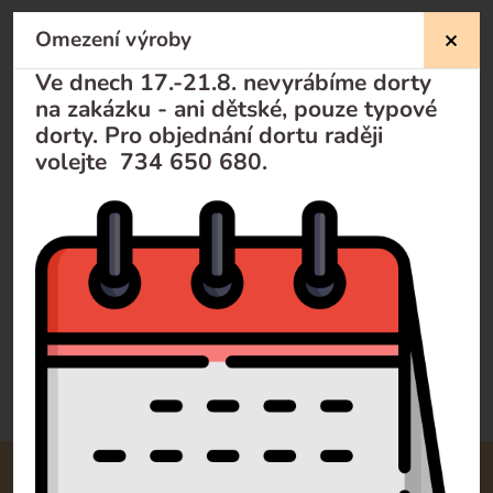
Omezení výroby
Nevíte si rady?
Ve dnech 17.-21.8. nevyrábíme dorty
na zakázku - ani dětské, pouze typové
Pomůžeme Vám
dorty. Pro objednání dortu raději
volejte 734 650 680.
Volejte
+420 732 729 300
Pište
info@dorty-olomouc.cz
0 recenzí