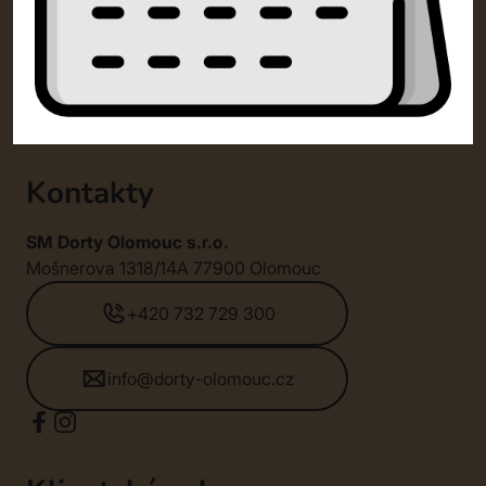
Kontakty
SM Dorty Olomouc s.r.o.
Mošnerova 1318/14A 77900 Olomouc
+420 732 729 300
info@dorty-olomouc.cz