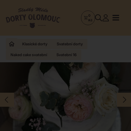
0
Dorty
Kč
Olomouc
–
Zakázkové
Klasické dorty
Svatební dorty
dorty
Naked cake svatební
Svatební 16
a
poctivá
cukrárna