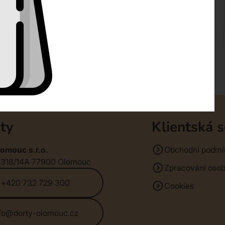
ty
Klientská 
omouc s.r.o.
Obchodní podmí
1318/14A 77900 Olomouc
Zpracování osob
+420 732 729 300
Cookies
nfo@dorty-olomouc.cz