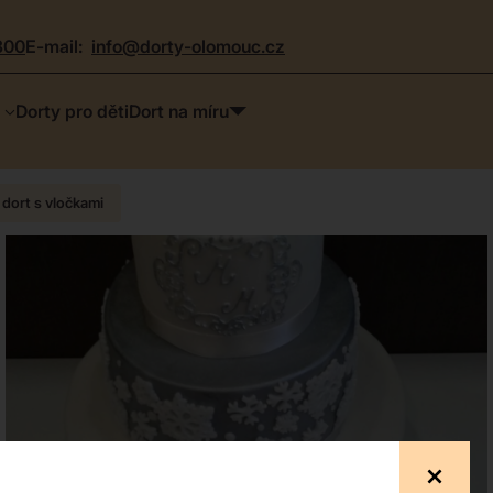
300
e-mail:
info@dorty-olomouc.cz
Dorty pro děti
Dort na míru
 dort s vločkami