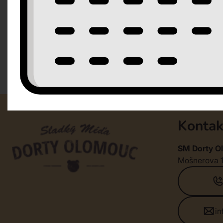
Kontak
SM Dorty Ol
Mošnerova 
i