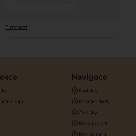
info@dorty-olomouc.cz
0 recenzí
sekce
Navigace
nky
Kontakty
ních údajů
Klasické dorty
Zákusky
Dorty pro děti
Dort na míru