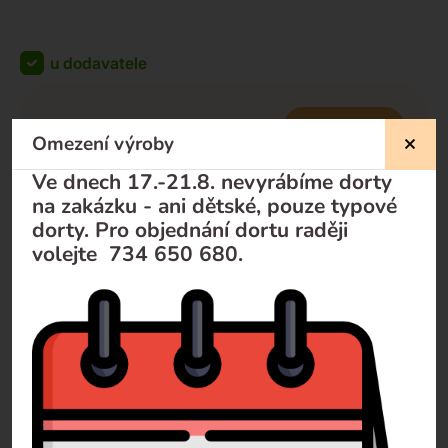
u dodavatele
KOUPIT
zdarma
Omezení výroby
zdarma
-
+
Ve dnech 17.-21.8. nevyrábíme dorty
na zakázku - ani dětské, pouze typové
dorty. Pro objednání dortu raději
volejte 734 650 680.
Nevíte si rady?
Pomůžeme Vám
Volejte
+420 732 729 300
Pište