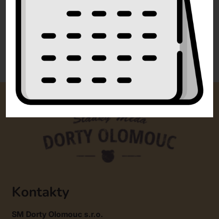
info@dorty-olomouc.cz
0 recenzí
Kontakty
SM Dorty Olomouc s.r.o.