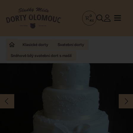
0
Dorty
Kč
Olomouc
–
Zakázkové
Klasické dorty
Svatební dorty
dorty
Sněhově bílý svatební dort s mašlí
a
poctivá
cukrárna