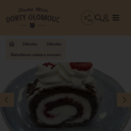
0
Dorty
Kč
Olomouc
–
Zakázkové
Zákusky
Zákusky
dorty
Šlehačková roláda s ovocem
a
poctivá
cukrárna