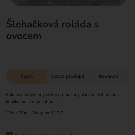
Šlehačková roláda s
ovocem
Popis
Dotaz prodejci
Recenze
Kakaový nadýchaný piškot promazaný sladkou šlehačkou s
kousky malin nebo jahod.
Váha: 130g Alergeny: 1.1,3,7