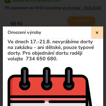
Dodání do 4 pracovních dní
Při objednání do 14:00 doručíme
ve čtvrtek - 13.8.2026
KOUPIT
68
Kč
61
Kč
-
+
Omezení výroby
Minimální množství k odběru:
10
ks
Ve dnech 17.-21.8. nevyrábíme dorty
na zakázku - ani dětské, pouze typové
dorty. Pro objednání dortu raději
volejte 734 650 680.
Nevíte si rady?
Pomůžeme Vám
Volejte
+420 732 729 300
Pište
info@dorty-olomouc.cz