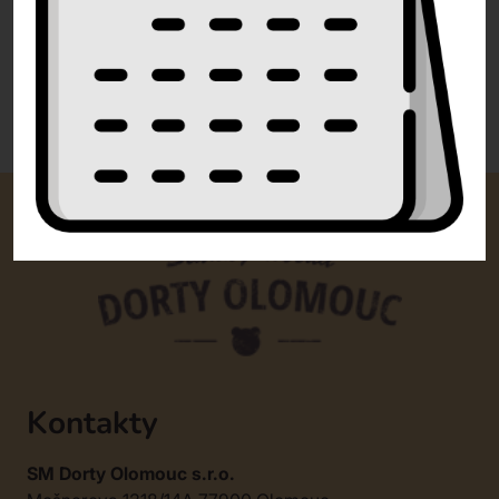
0 recenzí
Kontakty
SM Dorty Olomouc s.r.o.