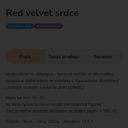
Red velvet srdce
DOPORUČUJEME
MODERNÍ DESIGN
Popis
Dotaz prodejci
Recenze
Ideální dárek na Valentýna - červené srdíčko ze šťavnatého
korpusu a bílého krému ze smetany a mascarpone dozdobený
čerstvým ovocem. Láska na první pohled :)
Nápis na dort: 50,-Kč
Na tento typ dortu nelze vyrobit marcipánová figurka.
Dort je možné dozdobit obrázkem na jedlém papíře + 180,-Kč
Průměr: 24cm Váha: 2100g Alergeny: 1.1,3,7