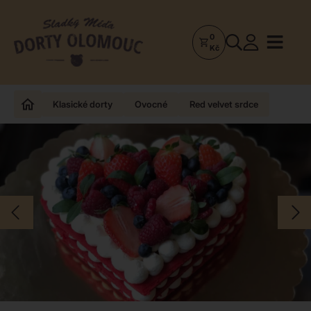
0
Dorty
Kč
Olomouc
–
Zakázkové
Klasické dorty
Ovocné
Red velvet srdce
dorty
a
poctivá
cukrárna