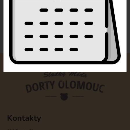
info@dorty-olomouc.cz
0 recenzí
Kontakty