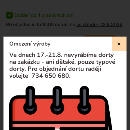
Dodání do 4 pracovních dní
Při objednání do 14:00 doručíme
ve středu - 12.8.2026
KOUPIT
Omezení výroby
990
Kč
884
Kč
-
+
Ve dnech 17.-21.8. nevyrábíme dorty
na zakázku - ani dětské, pouze typové
dorty. Pro objednání dortu raději
volejte 734 650 680.
Nevíte si rady?
Pomůžeme Vám
Volejte
+420 732 729 300
Pište