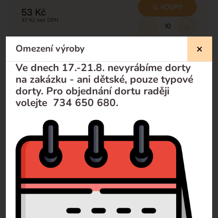
KOUPIT
53
Kč
47
Kč
-
+
Minimální množství k odběru:
10
ks
Omezení výroby
Ve dnech 17.-21.8. nevyrábíme dorty
na zakázku - ani dětské, pouze typové
Nevíte si rady?
dorty. Pro objednání dortu raději
volejte 734 650 680.
Pomůžeme Vám
Volejte
+420 732 729 300
Pište
info@dorty-olomouc.cz