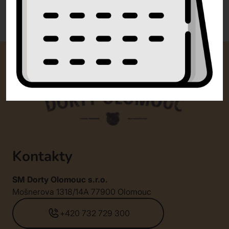
0 recenzí
Kontakty
SM Dorty Olomouc s.r.o.
Mošnerova 1318/14A 77900 Olomouc
+420 732 729 300