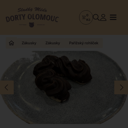
0
Dorty
Kč
Olomouc
–
Zakázkové
Zákusky
Zákusky
Pařížský rohlíček
dorty
a
poctivá
cukrárna