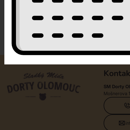
Kontak
SM Dorty Ol
Mošnerova 
i