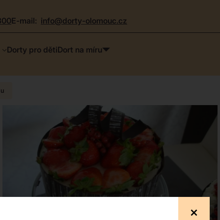
300
e-mail:
info@dorty-olomouc.cz
Dorty pro děti
Dort na míru
nu