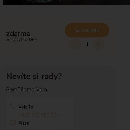
KOUPIT
zdarma
zdarma
-
+
Nevíte si rady?
Pomůžeme Vám
Volejte
+420 732 729 300
Pište