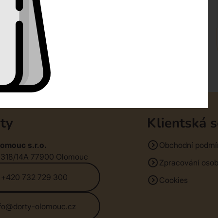
ty
Klientská 
omouc s.r.o.
Obchodní podmí
1318/14A 77900 Olomouc
Zpracování osob
+420 732 729 300
Cookies
nfo@dorty-olomouc.cz