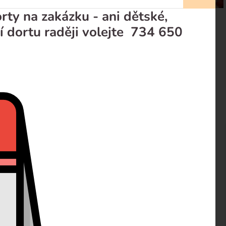
ty na zakázku - ani dětské,
í dortu raději volejte 734 650
prodejci
Recenze
dobeno čokoládou s ornamenty.Celkový vzhled a