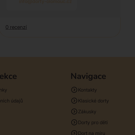
info@dorty-olomouc.cz
0 recenzí
sekce
Navigace
nky
Kontakty
ních údajů
Klasické dorty
Zákusky
Dorty pro děti
Dort na míru