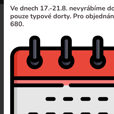
Ve dnech 17.-21.8. nevyrábíme dor
pouze typové dorty. Pro objednán
Ovocný na stojanu
680.
OSOBNÍ ODBĚR ZDARMA
Popis
Dotaz 
Lehký šlehačkovo-jogurtový krém s různým ovocem, z
provedení dortu domluvíme osobně