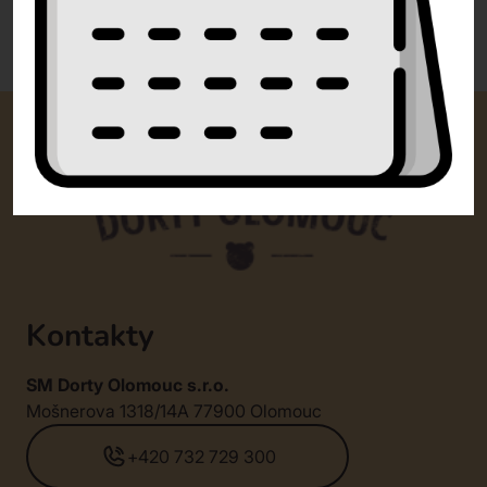
0 recenzí
Kontakty
SM Dorty Olomouc s.r.o.
Mošnerova 1318/14A 77900 Olomouc
+420 732 729 300