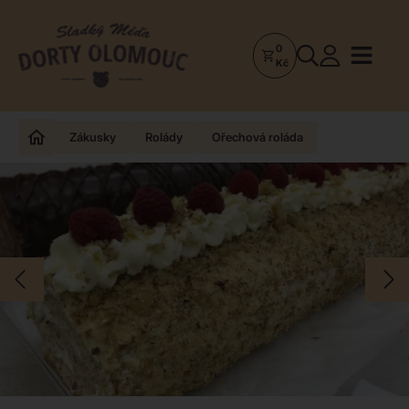
0
Dorty
Kč
Olomouc
–
Zakázkové
Zákusky
Rolády
Ořechová roláda
dorty
a
poctivá
cukrárna