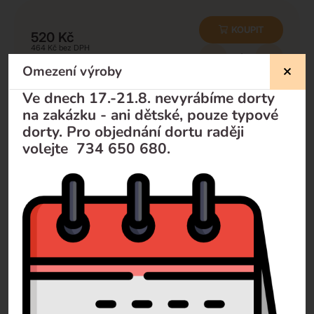
KOUPIT
520
Kč
464
Kč
-
+
Omezení výroby
Ve dnech 17.-21.8. nevyrábíme dorty
na zakázku - ani dětské, pouze typové
Nevíte si rady?
dorty. Pro objednání dortu raději
volejte 734 650 680.
Pomůžeme Vám
Volejte
+420 732 729 300
Pište
info@dorty-olomouc.cz