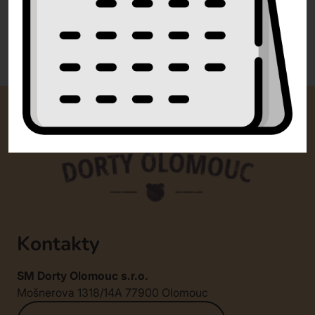
0 recenzí
Kontakty
SM Dorty Olomouc s.r.o.
Mošnerova 1318/14A 77900 Olomouc