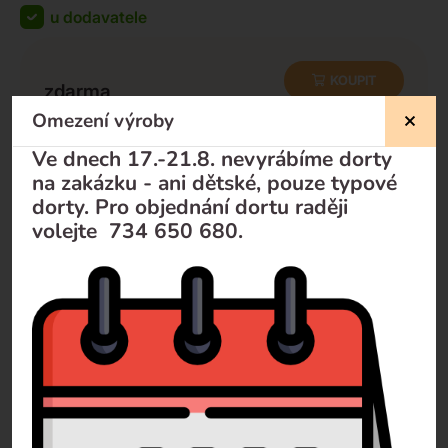
u dodavatele
KOUPIT
zdarma
zdarma
-
+
Omezení výroby
Ve dnech 17.-21.8. nevyrábíme dorty
na zakázku - ani dětské, pouze typové
dorty. Pro objednání dortu raději
Nevíte si rady?
volejte 734 650 680.
Pomůžeme Vám
Volejte
+420 732 729 300
Pište
info@dorty-olomouc.cz