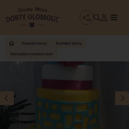
0
Dorty
Kč
Olomouc
–
Zakázkové
Klasické dorty
Svatební dorty
dorty
Netradiční svatební dort
a
poctivá
cukrárna