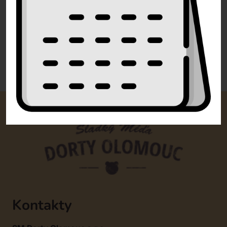
info@dorty-olomouc.cz
0 recenzí
Kontakty