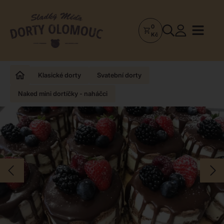
0
Dorty
Kč
Olomouc
–
Zakázkové
Klasické dorty
Svatební dorty
dorty
Naked mini dortíčky - naháčci
a
poctivá
cukrárna