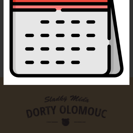
Volejte
+420 732 729 300
Pište
info@dorty-olomouc.cz
0 recenzí