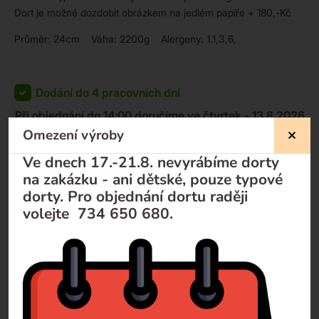
Dort je možné dozdobit obrázkem na jedlém papíře + 180,-Kč
Průměr: 24cm Váha: 2200g Alergeny: 1.1,3,6,
Dodání do 4 pracovních dní
Při objednání do 14:00 doručíme
ve čtvrtek - 13.8.2026
Omezení výroby
KOUPIT
Ve dnech 17.-21.8. nevyrábíme dorty
990
Kč
884
Kč
na zakázku - ani dětské, pouze typové
-
+
dorty. Pro objednání dortu raději
volejte 734 650 680.
Nevíte si rady?
Pomůžeme Vám