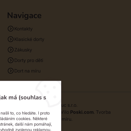
Navigace
Kontakty
Klasické dorty
Zákusky
Dorty pro děti
Dort na míru
jak má (souhlas s
© 2026 | SM Dorty Olomouc s.r.o.
Webové stránky
vytvořilo
Poski.com
.
Tvorba
ašli to, co hledáte. I proto
webových stránek
na míru.
kládáním cookies. Některé
stránek, další nám pomáhají,
evhodně zvolenou reklamou.