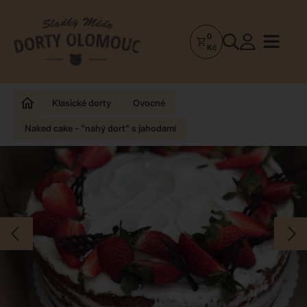
0
Dorty
Kč
Olomouc
–
Zakázkové
Klasické dorty
Ovocné
dorty
Naked cake - "nahý dort" s jahodami
a
poctivá
cukrárna