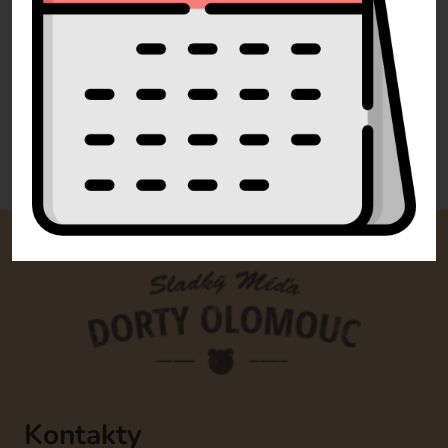
Pište
info@dorty-olomouc.cz
0 recenzí
Kontakty