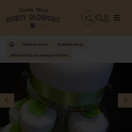
0
Dorty
Kč
Olomouc
–
Zakázkové
Klasické dorty
Svatební dorty
dorty
Minidortíčky se zelenými růžemi
a
poctivá
cukrárna