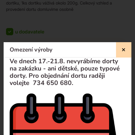
dortíku, 1ks dortiku vážívá okolo 200g. Celkový vzhled a
provedení dortu domluvíme osobně
u dodavatele
Omezení výroby
KOUPIT
zdarma
zdarma
Ve dnech 17.-21.8. nevyrábíme dorty
-
+
na zakázku - ani dětské, pouze typové
dorty. Pro objednání dortu raději
volejte 734 650 680.
Nevíte si rady?
Pomůžeme Vám
Volejte
+420 732 729 300