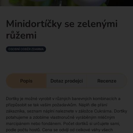
Minidortíčky se zelenými
růžemi
OSOBNÍ ODBĚR ZDARMA
Popis
Dotaz prodejci
Recenze
Dortíky je možné vyrobit v různých barevných kombinacích a
přizpůsobit se tak vašim požadavkům. Náplň dle přání
zákazníka, seznam náplní naleznete v záložce Cukrárna. Dortíky
potahujeme a zdobíme vlastnoručně vyráběným mléčným
marcipánem nebo fondánem. Počet dortíků si určujete sami,
podle počtu hostů. Cena se odvíjí od celkové váhy všech