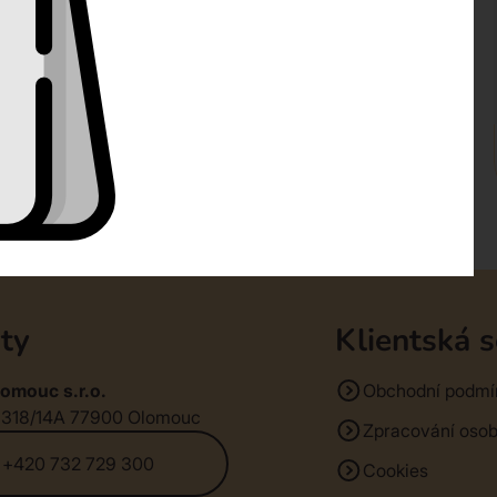
ty
Klientská 
omouc s.r.o.
Obchodní podmí
1318/14A 77900 Olomouc
Zpracování osob
+420 732 729 300
Cookies