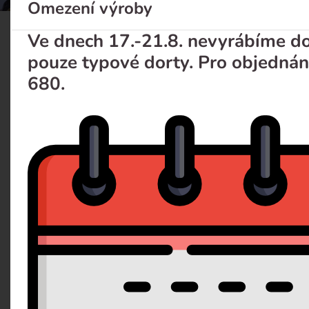
Omezení výroby
Ve dnech 17.-21.8. nevyrábíme dor
Mini pavlova
pouze typové dorty. Pro objednán
680.
Popis
Dotaz 
Sněhová pusinka zdobená šlehačkou a čerstvým ovoc