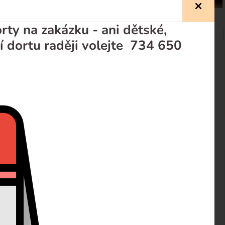
ty na zakázku - ani dětské,
í dortu raději volejte 734 650
prodejci
Recenze
em dle sezony