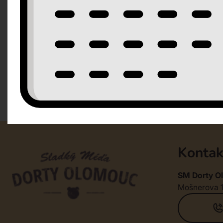
Kontak
SM Dorty Ol
Mošnerova 