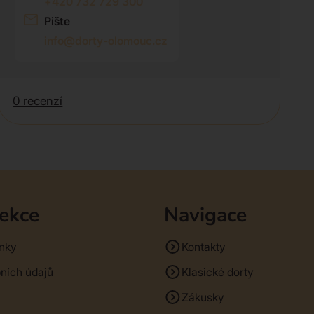
+420 732 729 300
Pište
info@dorty-olomouc.cz
0 recenzí
sekce
Navigace
nky
Kontakty
ních údajů
Klasické dorty
Zákusky