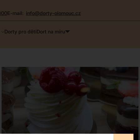
300
e-mail:
info@dorty-olomouc.cz
Dorty pro děti
Dort na míru