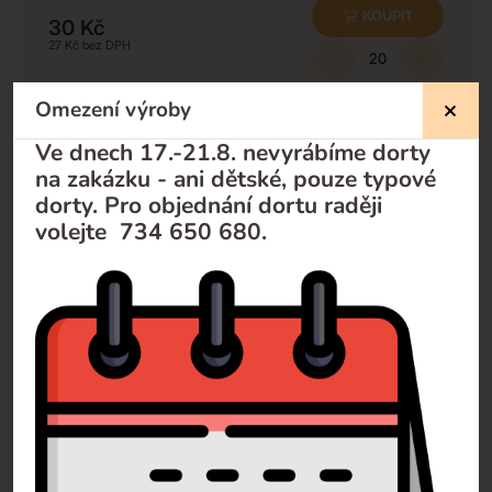
KOUPIT
30
Kč
27
Kč
-
+
Minimální množství k odběru:
20
ks
Omezení výroby
Ve dnech 17.-21.8. nevyrábíme dorty
na zakázku - ani dětské, pouze typové
Nevíte si rady?
dorty. Pro objednání dortu raději
volejte 734 650 680.
Pomůžeme Vám
Volejte
+420 732 729 300
Pište
info@dorty-olomouc.cz