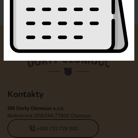
0 recenzí
Kontakty
SM Dorty Olomouc s.r.o.
Mošnerova 1318/14A 77900 Olomouc
+420 732 729 300