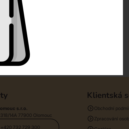
ty
Klientská 
omouc s.r.o.
Obchodní podmí
1318/14A 77900 Olomouc
Zpracování osob
+420 732 729 300