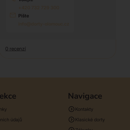
+420 732 729 300
Pište
info@dorty-olomouc.cz
0 recenzí
sekce
Navigace
nky
Kontakty
ních údajů
Klasické dorty