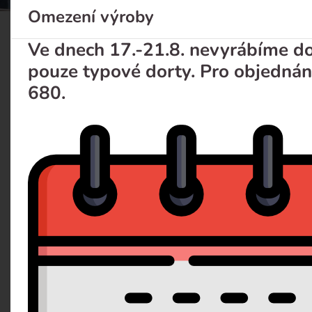
Omezení výroby
Mini dezert tiramisu
Ve dnech 17.-21.8. nevyrábíme dor
pouze typové dorty. Pro objednán
680.
OSOBNÍ ODBĚR ZDARMA
Popis
Dotaz 
Vhodné na oslavy, svatby nebo firemní večírky. Odběr na
tiramisu, proložený piškotem namočeným v kávě s A