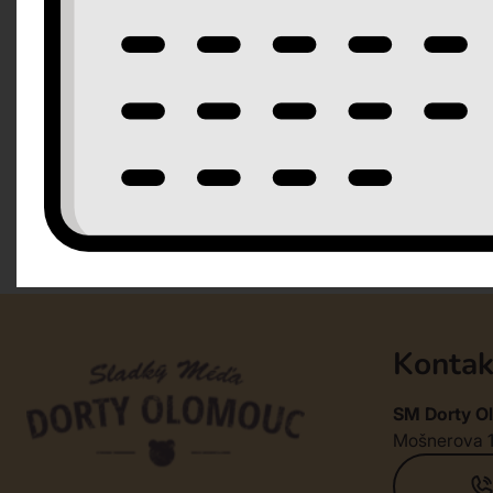
Kontak
SM Dorty Ol
Mošnerova 