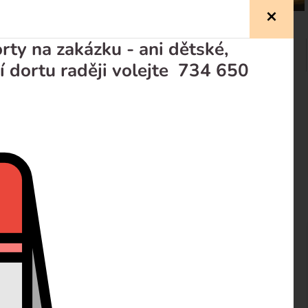
ty na zakázku - ani dětské,
í dortu raději volejte 734 650
prodejci
Recenze
d 20 ks, velikost kelímku 0,05l. Originální italský krém
maretem