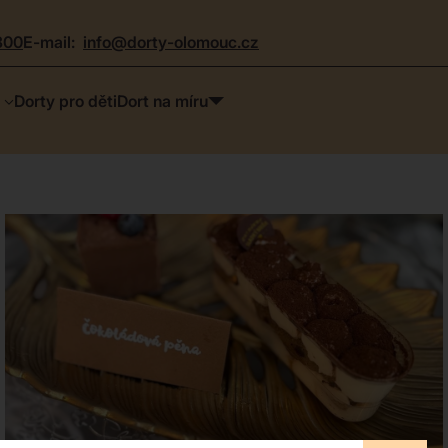
300
e-mail:
info@dorty-olomouc.cz
Dorty pro děti
Dort na míru