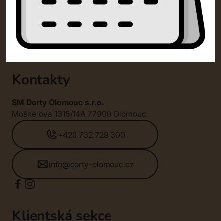
Kontakty
SM Dorty Olomouc s.r.o.
Mošnerova 1318/14A 77900 Olomouc
+420 732 729 300
info@dorty-olomouc.cz
Klientská sekce