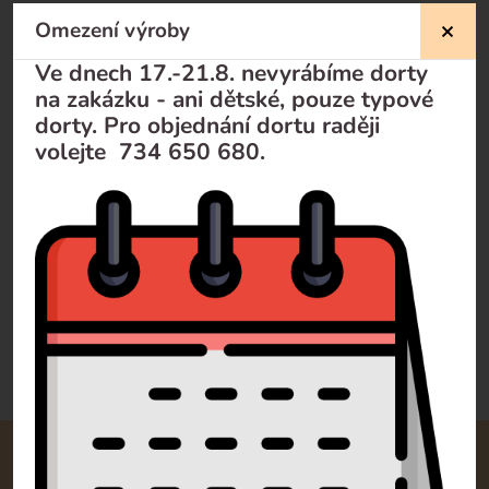
Omezení výroby
Nevíte si rady?
Ve dnech 17.-21.8. nevyrábíme dorty
na zakázku - ani dětské, pouze typové
Pomůžeme Vám
dorty. Pro objednání dortu raději
volejte 734 650 680.
Volejte
+420 732 729 300
Pište
info@dorty-olomouc.cz
0 recenzí