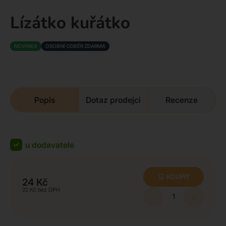
Lízátko kuřátko
NOVINKA
OSOBNÍ ODBĚR ZDARMA
Popis
Dotaz prodejci
Recenze
u dodavatele
KOUPIT
24
Kč
22
Kč
-
+