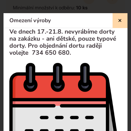
Minimální množství k odběru:
10
ks
Omezení výroby
Ve dnech 17.-21.8. nevyrábíme dorty
Nevíte si rady?
na zakázku - ani dětské, pouze typové
dorty. Pro objednání dortu raději
Pomůžeme Vám
volejte 734 650 680.
Volejte
+420 732 729 300
Pište
info@dorty-olomouc.cz
0 recenzí