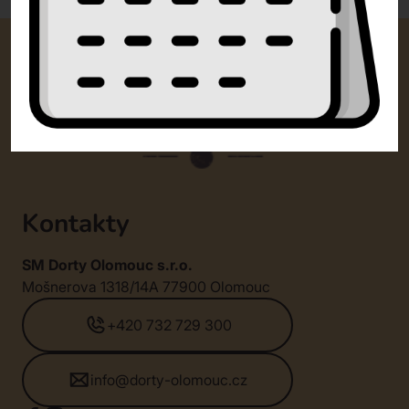
Kontakty
SM Dorty Olomouc s.r.o.
Mošnerova 1318/14A 77900 Olomouc
+420 732 729 300
info@dorty-olomouc.cz