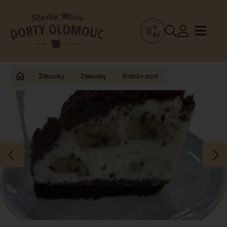
0
Dorty
Kč
Olomouc
–
Zakázkové
Zákusky
Zákusky
Krtkův dort
dorty
a
poctivá
cukrárna