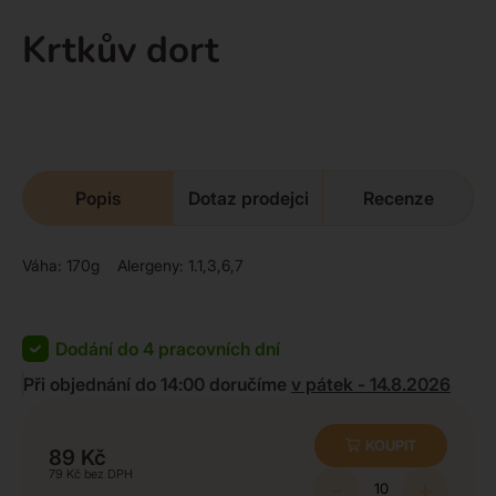
Krtkův dort
Popis
Dotaz prodejci
Recenze
Váha: 170g Alergeny: 1.1,3,6,7
Dodání do 4 pracovních dní
Při objednání do 14:00 doručíme
v pátek - 14.8.2026
KOUPIT
89
Kč
79
Kč
-
+