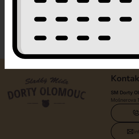
Kontak
SM Dorty Ol
Mošnerova 
i