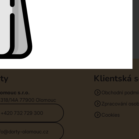
ty
Klientská 
omouc s.r.o.
Obchodní podmí
1318/14A 77900 Olomouc
Zpracování osob
+420 732 729 300
Cookies
nfo@dorty-olomouc.cz