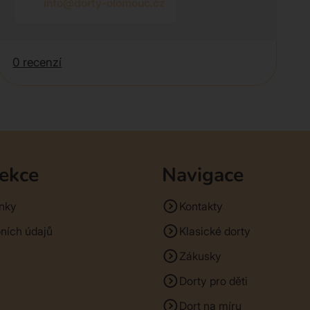
info@dorty-olomouc.cz
0 recenzí
sekce
Navigace
nky
Kontakty
ních údajů
Klasické dorty
Zákusky
Dorty pro děti
Dort na míru