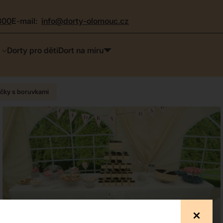
300
e-mail:
info@dorty-olomouc.cz
Dorty pro děti
Dort na míru
íčky s boruvkami